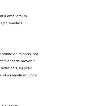
nt à améliorer la
les paramètres
 nombre de raisons, par
ntifier et de prévenir
otre part, iii) pour
e et iv) améliorer votre
. Pour plus